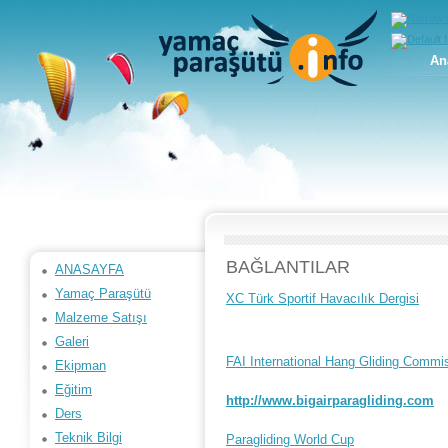
An
BAĞLANTILAR
ANASAYFA
Yamaç Paraşütü
XC Türk Sportif Havacılık Dergisi
Malzeme Satışı
Galeri
FAI International Hang Gliding Commi
Ekipman
Eğitim
http://www.bigairparagliding.com
Ders
Teknik Bilgi
Paragliding World Cup