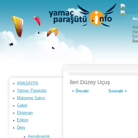
An
Ae
Hav
Em
İl
İleri Düzey Uçuş
ANASAYFA
Yamaç Paraşütü
< Önceki
Sonraki >
Malzeme Satışı
Galeri
Ekipman
Eğitim
Ders
Aerodinamik